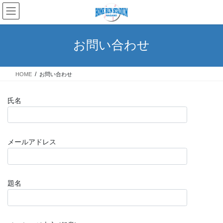
コ
ナ
ン
ビ
テ
ゲ
ン
ー
お問い合わせ
ツ
シ
へ
ョ
ス
ン
HOME
お問い合わせ
キ
に
ッ
移
プ
動
氏名
メールアドレス
題名