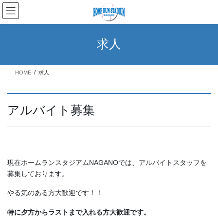
コ
ナ
ン
ビ
テ
ゲ
ン
ー
求人
ツ
シ
へ
ョ
ス
ン
HOME
求人
キ
に
ッ
移
プ
動
アルバイト募集
現在ホームランスタジアムNAGANOでは、アルバイトスタッフを
募集しております。
やる気のある方大歓迎です！！
特に夕方からラストまで入れる方大歓迎です。