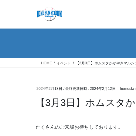
コ
ナ
ン
ビ
テ
ゲ
ン
ー
ツ
シ
へ
ョ
ス
ン
キ
に
ッ
移
HOME
イベント
【3月3日】ホムスタかがやきマルシ
プ
動
2024年2月13日
/ 最終更新日時 :
2024年2月12日
homesta-
【3月3日】ホムスタ
たくさんのご来場お待ちしております。