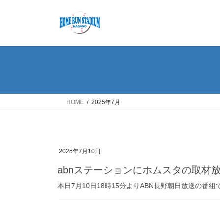
コ
ナ
ン
ビ
テ
ゲ
ン
ー
ツ
シ
へ
ョ
ス
ン
キ
に
ッ
移
HOME
2025年7月
プ
動
2025年7月10日
abnステーションにホムスタの取材
本日7月10日18時15分よりABN長野朝日放送の