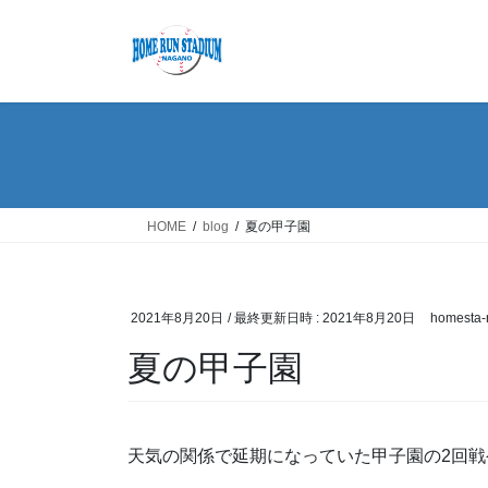
コ
ナ
ン
ビ
テ
ゲ
ン
ー
ツ
シ
へ
ョ
ス
ン
キ
に
ッ
移
HOME
blog
夏の甲子園
プ
動
2021年8月20日
/ 最終更新日時 :
2021年8月20日
homesta-
夏の甲子園
天気の関係で延期になっていた甲子園の2回戦