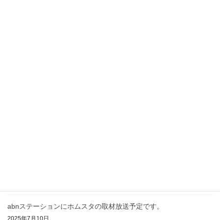
2026年2月3日
2月の営業時間について
2026年2月3日
年末年始のご挨拶及び営業のお知らせ
2025年12月26日
信州ブレイキンフェス開催！
2025年9月9日
お盆中の営業時間について
2025年8月8日
abnステーションにホムスタの取材放送予定です。
2025年7月10日