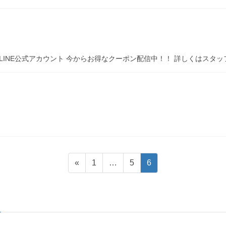
 LINE公式アカウント 今からお得なクーポン配信中！！ 詳しくはスタ
固
固
固
«
1
…
5
6
定
定
定
ペ
ペ
ペ
ー
ー
ー
ジ
ジ
ジ