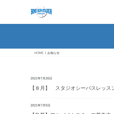
コ
ナ
ン
ビ
テ
ゲ
ン
ー
ツ
シ
へ
ョ
ス
ン
キ
に
ッ
移
HOME
お知らせ
プ
動
2021年7月26日
【８月】 スタジオシーバスレッス
2021年7月5日