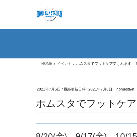
コ
ナ
ン
ビ
テ
ゲ
ン
ー
ツ
シ
へ
ョ
ス
ン
キ
に
ッ
移
HOME
イベント
ホムスタでフットケア受けれます！
プ
動
2021年7月6日
/ 最終更新日時 :
2021年7月6日
homesta-n
ホムスタでフットケア
8/20(金)、9/17(金)、10/