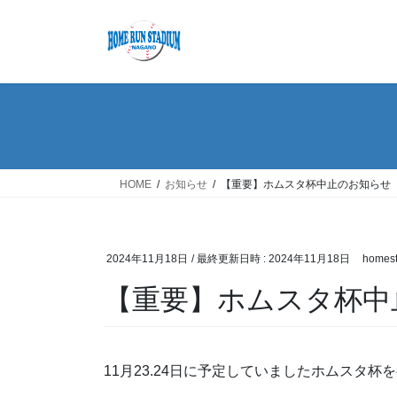
コ
ナ
ン
ビ
テ
ゲ
ン
ー
ツ
シ
へ
ョ
ス
ン
キ
に
ッ
移
HOME
お知らせ
【重要】ホムスタ杯中止のお知らせ
プ
動
2024年11月18日
/ 最終更新日時 :
2024年11月18日
homest
【重要】ホムスタ杯中
11月23.24日に予定していましたホムスタ